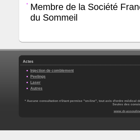
Membre de la Société Fra
du Sommeil
Actes
Injection de comblement
Peelings
Laser
Autres
* Aucune consultation n'étant permise "on-line", tout avis d'ordre médical dev
Seules des consid
www.dr-assoulin