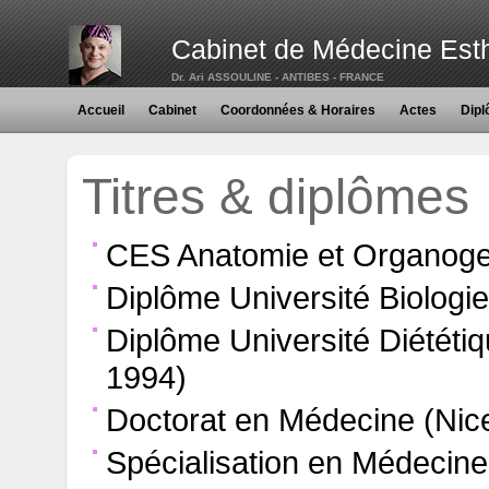
Cabinet de Médecine Est
Dr. Ari ASSOULINE - ANTIBES - FRANCE
Accueil
Cabinet
Coordonnées & Horaires
Actes
Dip
Titres & diplômes
CES Anatomie et Organoge
Diplôme Université Biologi
Diplôme Université Diététiq
1994)
Doctorat en Médecine (Nic
Spécialisation en Médecine